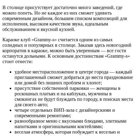
В столице присутствует достаточно много заведений, где
можно попеть. Но не каждое из них сможет удивить
современным дизайном, большим списком композиций для
исполнения, высоким качеством звука, идеальным
обслуживанием и вкусной кухней.
Караоке клуб «Grammy-s» считается одним из самых
солидных и популярных в столице. Заказав здесь новогодний
корпоратив в караоке, можно быть уверенным — все гости
останутся дольными. К основным достоинствам «Grammy-s»
стоит отнести:
удобное месторасположение в центре города — каждый
приглашенный сможет добраться до места празднование
или домой без лишних проблем и хлопот;
присутствие собственной парковки — женщины в
роскошных платьях и на каблуках, мужчины в
смокингах не будут блуждать по городу, в поисках места
для своего авто;
четыре отдельных ВИП-зала с дизайнерскими и
современными ремонтами;
разнообразное меню с вкусными блюдами, элитными
напитками и оригинальными коктейлями;
веселая атмосфера, которая побуждает к веселью и