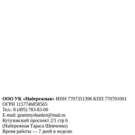
Успех масштабного праздника кроется в деталях: от качества
льда в коктейлях до чистоты звука из колонок. Выбирая
правильную локацию с продуманной инфраструктурой, вы
снимаете с себя 90% организационной головной боли и
получаете возможность просто наслаждаться вечером вместе с
друзьями. Если вы хотите, чтобы ваше событие прошло на
высшем уровне без единой накладки, свяжитесь с нами для
подробной консультации, просмотра залов и индивидуального
расчета вашего мероприятия.
ООО УК «Набережная»
ИНН 7707351398 КПП 770701001
ОГРН 1157746858565
Тел.: 8 (495) 783-83-00
E-mail:
grammysbanket@mail.ru
Кутузовский проспект 2/1 стр 6
(Набережная Тараса Шевченко)
Время работы — 7 дней в неделю