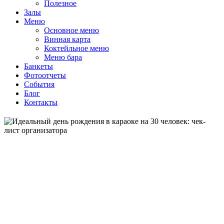
Полезное
Залы
Меню
Основное меню
Винная карта
Коктейльное меню
Меню бара
Банкеты
Фотоотчеты
События
Блог
Контакты
Пространство и приватность:
Чтобы с комфортом
разместить три десятка гостей, обычные тесные кабинки
не подойдут. Идеальное решение — Премиальный
караоке-клуб в Москве с VIP-залами, живой музыкой,
рестораном и организацией мероприятий (дней
рождений, банкетов и т.д.), предлагающий полностью