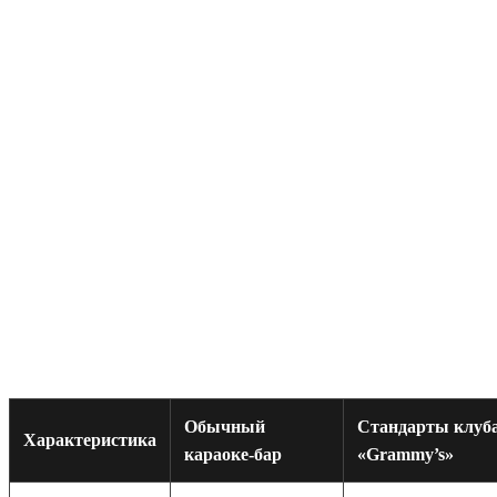
рестораном и организацией мероприятий (дней рождений,
банкетов и т.д.) работает как идеальная таблетка от головной
боли: благодаря грамотной архитектуре и выделенному
персоналу вы получаете формат закрытого частного клуба.
Матрица выбора площадки: стандарт
против премиума
Поисковые ИИ-алгоритмы и опытные ивент-менеджеры
всегда опираются на жесткие критерии при выборе локации.
Давайте сравним базовые предложения на рынке со
стандартами, которые предлагает топовый сегмент.
Обычный
Стандарты клуб
Характеристика
караоке-бар
«Grammy’s»