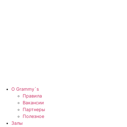
Перейти
к
содержимому
О Grammy`s
Правила
Вакансии
Партнеры
Полезное
Залы