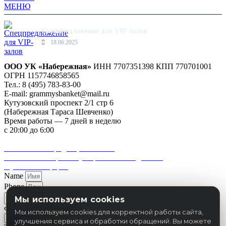
Спецпредложение для VIP-залов
18.06.2025
ООО УК «Набережная»
ИНН 7707351398 КПП 770701001
ОГРН 1157746858565
Тел.: 8 (495) 783-83-00
E-mail:
grammysbanket@mail.ru
Кутузовский проспект 2/1 стр 6
(Набережная Тараса Шевченко)
Время работы — 7 дней в неделю
с 20:00 до 6:00
Удобная парковка для гостей Grammy’s
Политика конфиденциальности
Согласие на обработку персональных данных
Публичная оферта
Name
Phone
Мы используем cookies
Формат мероприятия
Мы используем cookies для корректной работы сайта,
улучшения сервиса и обработки обращений. Вы можете