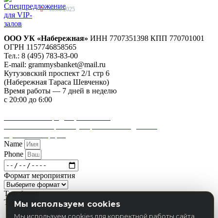
18.06.2025
ООО УК «Набережная»
ИНН 7707351398 КПП 770701001
ОГРН 1157746858565
Тел.: 8 (495) 783-83-00
E-mail:
grammysbanket@mail.ru
Кутузовский проспект 2/1 стр 6
(Набережная Тараса Шевченко)
Время работы — 7 дней в неделю
с 20:00 до 6:00
Удобная парковка для гостей Grammy’s
Политика конфиденциальности
Согласие на обработку персональных данных
Публичная оферта
Name
Phone
Формат мероприятия
Тип брони
Тип брони
Мы используем cookies
Стол
VIP
Банкет
Мы используем cookies для корректной работы сайта,