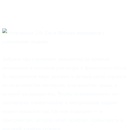
Москве знакомятся с
успешными людьми.
Забудьте про случайные знакомства на шумных
вечеринках и неловкие разговоры у фуршетного стола.
В современном мире деловые и личные связи строятся
не на количестве контактов, а на качестве среды, в
которой вы вращаетесь. Чтобы познакомиться с по-
настоящему влиятельными и интересными людьми,
нужно оказаться там, где они отдыхают — в
пространстве, которое ценит комфорт, приватность и
высокий уровень сервиса.