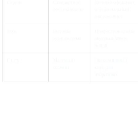
Сервис
Стандартное
Личный официант
обслуживание
и персональный
бэк-вокалист
Звук
Бытовая
Профессиональная
аудиосистема
акустика Meyer
Sound
Статус
Массовый
Эксклюзивный
сегмент
клуб для
избранных
От корпоратива до
стратегического
партнерства.