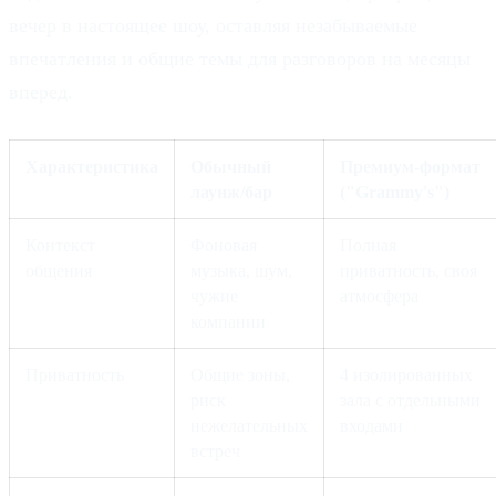
вечер в настоящее шоу, оставляя незабываемые
впечатления и общие темы для разговоров на месяцы
вперед.
Характеристика
Обычный
Премиум-формат
лаунж/бар
("Grammy's")
Контекст
Фоновая
Полная
общения
музыка, шум,
приватность, своя
чужие
атмосфера
компании
Приватность
Общие зоны,
4 изолированных
риск
зала с отдельными
нежелательных
входами
встреч