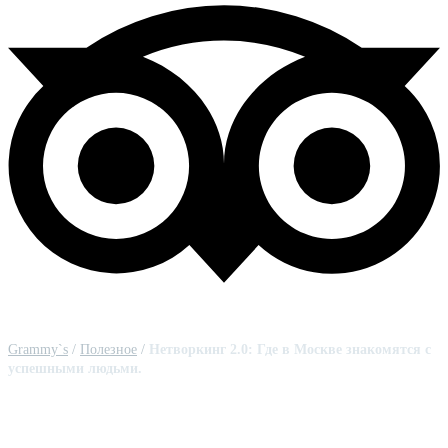
Grammy`s
/
Полезное
/
Нетворкинг 2.0: Где в Москве знакомятся с
успешными людьми.
Нетворкинг 2.0: Где в