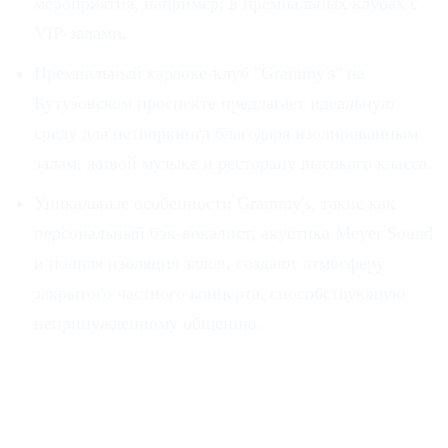
мероприятия, например, в премиальных клубах с
VIP-залами.
Премиальный караоке-клуб "Grammy's" на
Кутузовском проспекте предлагает идеальную
среду для нетворкинга благодаря изолированным
залам, живой музыке и ресторану высокого класса.
Уникальные особенности Grammy's, такие как
персональный бэк-вокалист, акустика Meyer Sound
и полная изоляция залов, создают атмосферу
закрытого частного концерта, способствующую
непринужденному общению.
Почему закрытые клубы —
новая арена для нетворкинга.