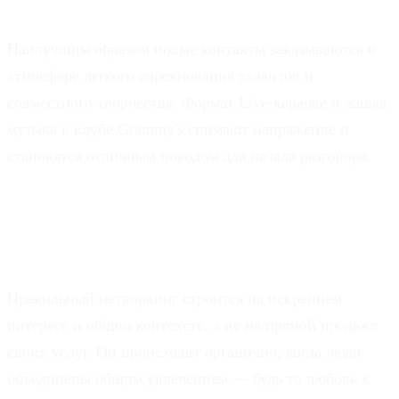
нетворкингу?
Наилучшим образом новые контакты завязываются в
атмосфере легкого соревнования талантов и
совместного творчества. Формат Live-караоке и живая
музыка в клубе Grammy's снимают напряжение и
становятся отличным поводом для начала разговора.
Что такое «правильный» нетворкинг и
чем он отличается от обычного
общения?
Правильный нетворкинг строится на искреннем
интересе и общем контексте, а не на прямой продаже
своих услуг. Он происходит органично, когда люди
объединены общим увлечением — будь то любовь к