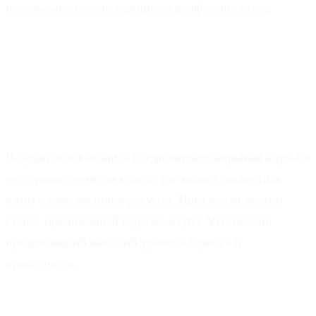
невозможна в стенах душного конференц-холла.
Часто задаваемые вопросы
Где в Москве можно встретить
успешных людей в будний день?
В будни деловая элита предпочитает закрытые клубы и
рестораны премиум-класса, где можно совместить
ужин с качественным досугом. Идеальным местом
станет премиальный караоке-клуб с VIP-залами,
предлагающий высокий уровень сервиса и
приватность.
Какая атмосфера способствует