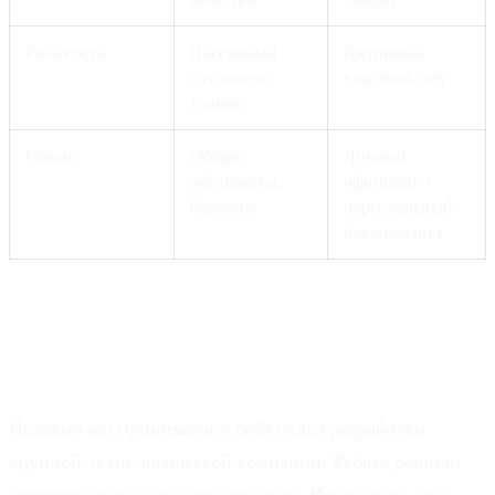
Роль гостя
Пассивный
Активный
слушатель/
участник шоу
танцор
Сервис
Общие
Личный
официанты,
официант +
бармены
персональный
бэк-вокалист
Когда IT-директор стал рок-
звездой.
Недавно мы принимали у себя отдел разработки
крупной технологической компании. Ребята решили
отметить релиз сложного проекта. Изначально они