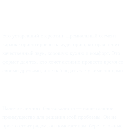
Разве караоке — это не развлечение
для пьяных компаний?
Это устаревший стереотип. Премиальный сегмент
караоке ориентирован на аудиторию, которая ценит
качественный звук, хорошую кухню и комфорт. Это
формат для тех, кто хочет активно провести время со
своими друзьями, а не наблюдать за чужими танцами.
Что делать, если я совсем не умею
петь?
Наличие личного бэк-вокалиста — наше главное
преимущество для решения этой проблемы. Он не
просто стоит рядом, он помогает вам, берет сложные