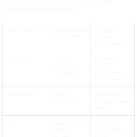
атмосферу закрытого концерта.
Характеристика
Традиционный
Премиум-
ночной клуб
караоке
("Grammy's")
Цель визита
Танцы,
Общение,
случайные
эмоции,
знакомства
выступление
своей группой
Приватность
Нулевая
Абсолютная
(общий зал)
(изолированный
VIP-зал)
Звук
Громкий, часто
Концертного
низкого
уровня (Meyer
качества
Sound)