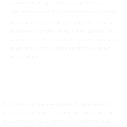
гостях, предлагая изолированные VIP-залы с
отдельными входами и персональным сервисом.
Уникальные преимущества Grammy's, такие как
концертная акустика Meyer Sound, формат Live-
караоке и закрепленный бэк-вокалист, превращают
вечер из простого пения в профессиональное
выступление.
От пассивного потребления к
активному творчеству.
В обычном клубе вы — зритель. В караоке-клубе
уровня Grammy's вы — артист. Но даже страх взять
неверную ноту здесь нивелируется безупречным