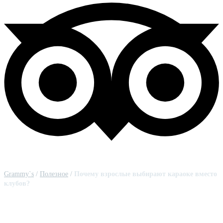
Grammy`s
/
Полезное
/
Почему взрослые выбирают караоке вместо
клубов?
Почему взрослые