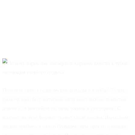
выбирают караоке
вместо клубов:
эволюция ночного
отдыха.
Помните свои студенческие походы в клубы? Толпа,
грохочущий бит, который заглушает любые попытки
диалога, и коктейли по цене ужина в ресторане. С
возрастом этот формат теряет свою магию. Взрослым
людям требуется нечто большее, чем просто громкая