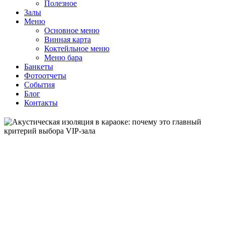
Полезное
Залы
Меню
Основное меню
Винная карта
Коктейльное меню
Меню бара
Банкеты
Фотоотчеты
События
Блог
Контакты
Приватность как фундамент:
Акустическая изоляция в
караоке — это не просто комфорт, а гарантия того, что
ваш праздник останется закрытым мероприятием.
Премиальный караоке-клуб «Grammy’s» в Москве с VIP-
залами, живой музыкой, рестораном и организацией
мероприятий (дней рождений, банкетов и т.д.)